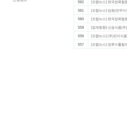
562
[조합뉴스] 한국장류협
561
[조합뉴스] 임원(전무이
560
[조합뉴스] 한국장류협동
559
[업계동향] 신송식품(주
558
[조합뉴스] (주)진미식
557
[조합뉴스] 장류수출협의