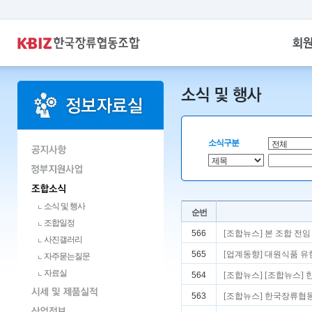
소식구분
소식 및 행사
순번
조합일정
566
[조합뉴스] 본 조합 전임
사진갤러리
565
[업계동향] 대원식품 유
자주묻는질문
자료실
564
[조합뉴스] [조합뉴스]
563
[조합뉴스] 한국장류협